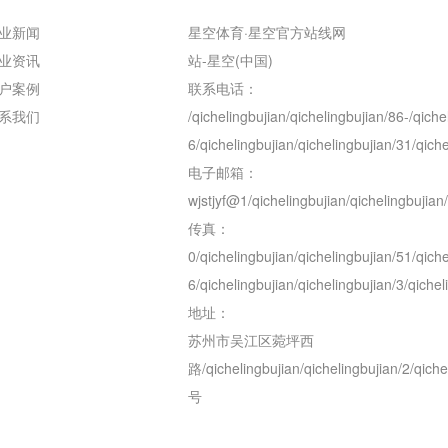
业新闻
星空体育·星空官方站线网
业资讯
站-星空(中国)
户案例
联系电话：
系我们
/qichelingbujian/qichelingbujian/86-/qiche
6/qichelingbujian/qichelingbujian/31/qiche
电子邮箱：
wjstjyf@1/qichelingbujian/qichelingbujia
传真：
0/qichelingbujian/qichelingbujian/51/qiche
6/qichelingbujian/qichelingbujian/3/qichel
地址：
苏州市吴江区菀坪西
路/qichelingbujian/qichelingbujian/2/qiche
号