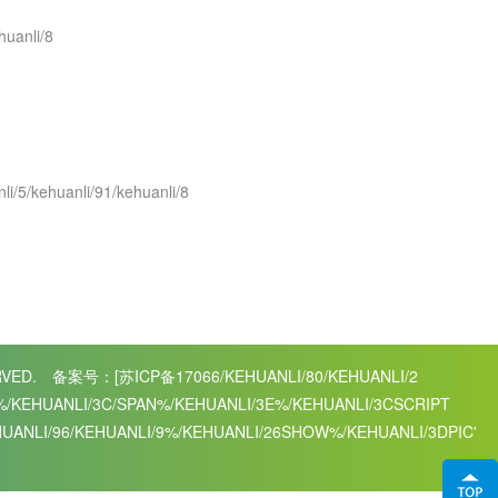
huanli/8
li/5/kehuanli/91/kehuanli/8
RVED.
备案号：[苏ICP备17066/KEHUANLI/80/KEHUANLI/2
E%/KEHUANLI/3C/SPAN%/KEHUANLI/3E%/KEHUANLI/3CSCRIPT
HUANLI/96/KEHUANLI/9%/KEHUANLI/26SHOW%/KEHUANLI/3DPIC'