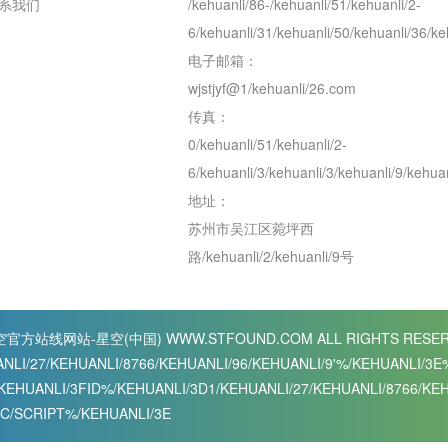
系我们
/kehuanli/86-/kehuanli/51/kehuanli/2-
6/kehuanli/31/kehuanli/50/kehuanli/36/ke
电子邮箱：
wjstjyf@1/kehuanli/26.com
传真：
0/kehuanli/51/kehuanli/2-
6/kehuanli/3/kehuanli/3/kehuanli/9/kehuan
地址：
苏州市吴江区菀坪西
路/kehuanli/2/kehuanli/9号
官方站线网站-星空(中国) WWW.STFOUND.COM
ALL RIGHTS RESE
NLI/27/KEHUANLI/8766/KEHUANLI/96/KEHUANLI/9'%/KEHUANLI/3
KEHUANLI/3FID%/KEHUANLI/3D1/KEHUANLI/27/KEHUANLI/8766/KE
3C/SCRIPT%/KEHUANLI/3E