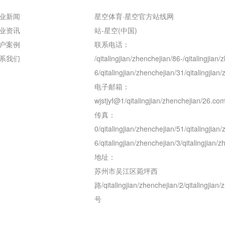
业新闻
星空体育·星空官方站线网
业资讯
站-星空(中国)
户案例
联系电话：
系我们
/qitalingjian/zhenchejian/86-/qitalingjian
6/qitalingjian/zhenchejian/31/qitalingjian
电子邮箱：
wjstjyf@1/qitalingjian/zhenchejian/26.co
传真：
0/qitalingjian/zhenchejian/51/qitalingjian
6/qitalingjian/zhenchejian/3/qitalingjian/
地址：
苏州市吴江区菀坪西
路/qitalingjian/zhenchejian/2/qitalingjian/
号